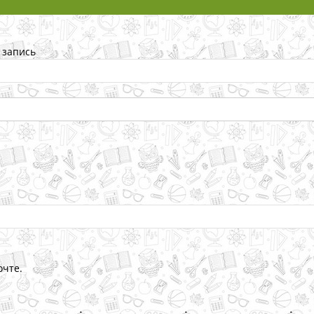
 запись
очте.