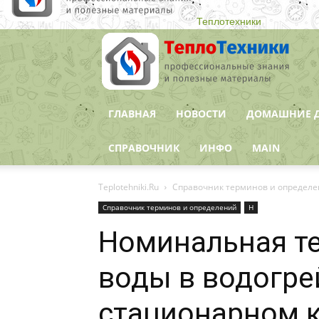
Теплотехники
ГЛАВНАЯ
НОВОСТИ
ДОМАШНИЕ 
СПРАВОЧНИК
ИНФО
MAIN
Teplotehniki.Ru
Справочник терминов и определ
Справочник терминов и определений
Н
Номинальная те
воды в водогр
стационарном 