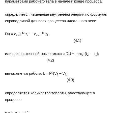
параметрами рабочего тела в начале и конце процесса;
определяется изменение внутренней энергии по формуле,
справедливой для всех процессов идеального газа:
t2
t1
D
u = с
|
·t
— с
|
·t
.
vм
0
2
vм
0
1
(4.1)
или при постоянной теплоемкости
D
U = m·с
·(t
— t
);
v
2
1
(4.2)
вычисляется работа: L = P·(V
– V
);
2
1
(4.3)
определяется количество теплоты, участвующее в
процессе:
q = c
·(t
— t
);