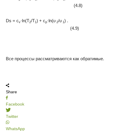
(4.8)
D
s = c
·ln(T
/T
) + c
·ln(υ
/υ
) .
v
2
1
p
2
1
(4.9)
Все процессы рассматриваются как обратимые.
Share
Facebook
Twitter
WhatsApp