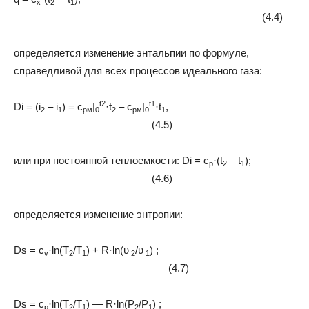
x
2
1
(4.4)
определяется изменение энтальпии по формуле,
справедливой для всех процессов идеального газа:
t2
t1
D
i = (i
– i
) = с
|
·t
– с
|
·t
,
2
1
pм
0
2
pм
0
1
(4.5)
или при постоянной теплоемкости:
D
i = с
·(t
– t
);
p
2
1
(4.6)
определяется изменение энтропии:
D
s = c
·ln(T
/T
) + R·ln(υ
/υ
) ;
v
2
1
2
1
(4.7)
D
s = c
·ln(T
/T
) — R·ln(P
/P
) ;
p
2
1
2
1