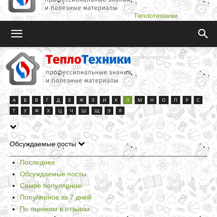
Теплотехники
Teplotehniki.Ru
Справочник терминов и определений
Л
Страница 3
Л
А
Б
В
Г
Д
Е
Ж
З
И
К
Л
М
Н
О
П
Р
С
Т
У
Ф
Х
Ц
Ч
Ш
Щ
Э
Я
Обсуждаемые посты
Последнее
Обсуждаемые посты
Самое популярное
Популярное за 7 дней
По оценкам в отзывах