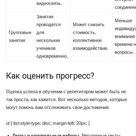
видеосвязь.
соединени
Занятия
Меньше
проводятся
Может снизить
индивиду
Групповые
для
стоимость,
внимания
занятия
нескольких
коллективное
времени 
учеников
взаимодействие.
вопросы.
одновременно.
Как оценить прогресс?
Оценка успеха в обучении с репетитором может быть не
так проста, как кажется. Вот несколько методов, которые
могут помочь вам отслеживать свои достижения:
ul { list-style-type: disc; margin-left: 20px; }
Тесты и контрольные работы.
Регулярные тесты