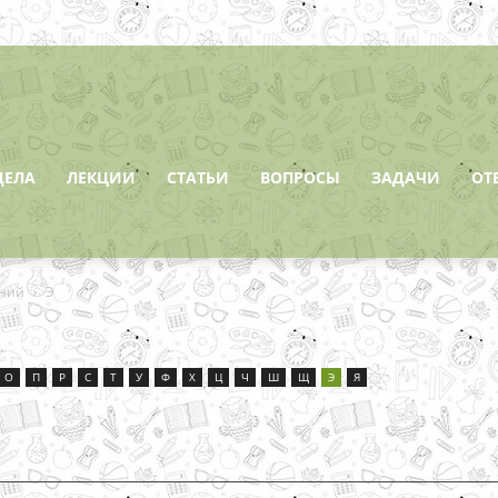
ДЕЛА
ЛЕКЦИИ
СТАТЬИ
ВОПРОСЫ
ЗАДАЧИ
ОТ
ений
Э
О
П
Р
С
Т
У
Ф
Х
Ц
Ч
Ш
Щ
Э
Я