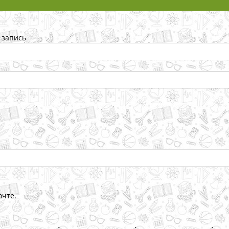
 запись
очте.