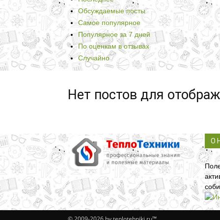
Обсуждаемые посты
Самое популярное
Популярное за 7 дней
По оценкам в отзывах
Случайно
Нет постов для отобра
О 
Поле
акти
соби
© 2009-2026 by teplotehniki.ru™