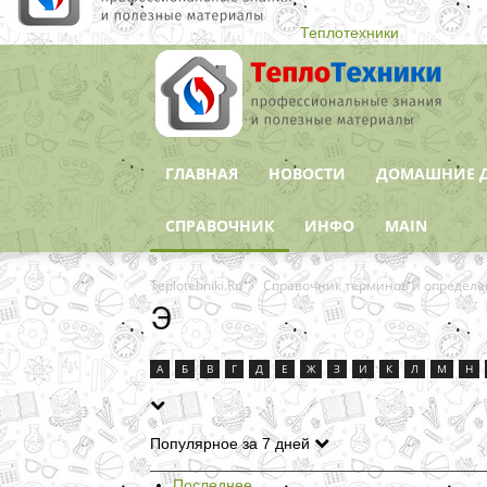
Теплотехники
ГЛАВНАЯ
НОВОСТИ
ДОМАШНИЕ 
СПРАВОЧНИК
ИНФО
MAIN
Teplotehniki.Ru
Справочник терминов и определ
Э
А
Б
В
Г
Д
Е
Ж
З
И
К
Л
М
Н
Популярное за 7 дней
Последнее