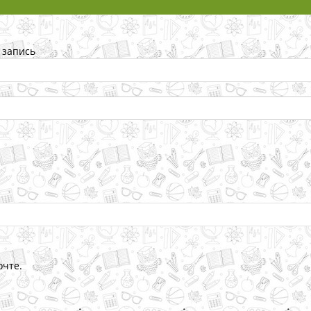
 запись
очте.