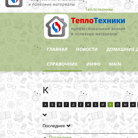
Теплотехники
ГЛАВНАЯ
НОВОСТИ
ДОМАШНИЕ 
СПРАВОЧНИК
ИНФО
MAIN
Teplotehniki.Ru
Справочник терминов и определ
К
А
Б
В
Г
Д
Е
Ж
З
И
К
Л
М
Н
Последнее
Последнее