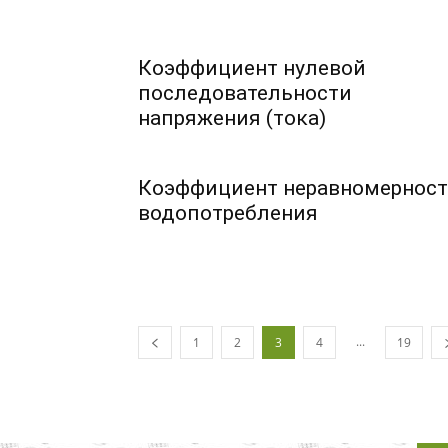
Коэффициент нулевой
последовательности
напряжения (тока)
Коэффициент неравномернос
водопотребления
...
1
2
3
4
19