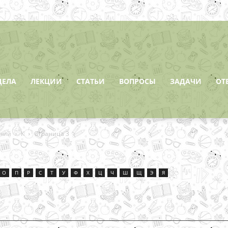
ДЕЛА
ЛЕКЦИИ
СТАТЬИ
ВОПРОСЫ
ЗАДАЧИ
ОТ
ений
К
Страница 3
О
П
Р
С
Т
У
Ф
Х
Ц
Ч
Ш
Щ
Э
Я