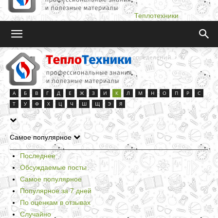
Теплотехники
Teplotehniki.Ru
Справочник терминов и определений
К
К
А
Б
В
Г
Д
Е
Ж
З
И
К
Л
М
Н
О
П
Р
С
Т
У
Ф
Х
Ц
Ч
Ш
Щ
Э
Я
Самое популярное
Последнее
Обсуждаемые посты
Самое популярное
Популярное за 7 дней
По оценкам в отзывах
Случайно