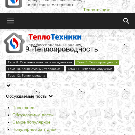
Теплотехники
Teplotehniki.Ru
Раздел II. Основы теории теплообмена
Тема 9.
Теплопроводность
Тема 9. Теплопроводность
Тема 8. Основные понятия и определения
Тема 9. Теплопроводность
Тема 10. Конвективный теплообмен
Тема 11. Тепловое излучение
Тема 12. Теплопередача
Обсуждаемые посты
Последнее
Обсуждаемые посты
Самое популярное
Популярное за 7 дней